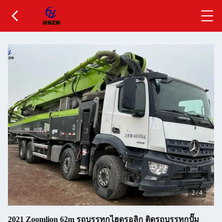
2
/
4
2021 Zoomlion 62m รถบรรทุกไฮดรอลิก ติดรถบรรทุกปั๊ม