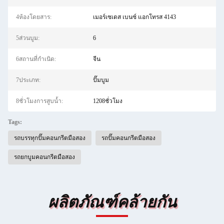
4ห้องโดยสาร:
เมอร์เซเดส เบนซ์ แอกโทรส 4143
5ส่วนบูม:
6
6สถานที่กำเนิด:
จีน
7ประเภท:
ปั๊มบูม
8ชั่วโมงการสูบน้ำ:
1208ชั่วโมง
Tags:
รถบรรทุกปั๊มคอนกรีตมือสอง
รถปั๊มคอนกรีตมือสอง
รถยกบูมคอนกรีตมือสอง
ผลิตภัณฑ์คล้ายกัน