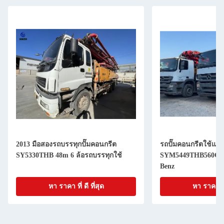
2013 มือสองรถบรรทุกปั๊มคอนกรีต
รถปั๊มคอนกรีตใช้แล้ว
SY5330THB 48m 6 ล้อรถบรรทุกใช้
SYM5449THB560C-8
Benz
หา ราคา ที่ ดี ที่สุด
หา ราคา ที่ 