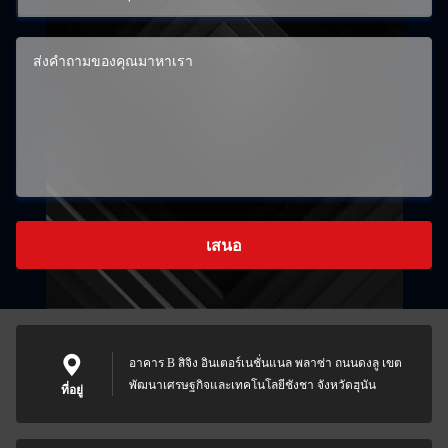
เสนอ
อาคาร B สิจิง อินเตอร์เนชั่นแนล พลาซ่า ถนนดงลู เขต
พัฒนาเศรษฐกิจและเทคโนโลยีชังชา จังหวัดฮุนัน
ที่อยู่