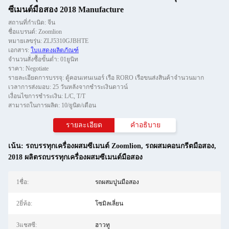
ซีเมนต์มือสอง 2018 Manufacture
สถานที่กำเนิด: จีน
ชื่อแบรนด์: Zoomlion
หมายเลขรุ่น: ZLJ5310GJBHTE
เอกสาร:
ใบแสดงผลิตภัณฑ์
จำนวนสั่งซื้อขั้นต่ำ: 01ยูนิท
ราคา: Negotiate
รายละเอียดการบรรจุ: ตู้คอนเทนเนอร์ เรือ RORO เรือขนส่งสินค้าจำนวนมาก
เวลาการส่งมอบ: 25 วันหลังจากชำระเงินดาวน์
เงื่อนไขการชำระเงิน: L/C, T/T
สามารถในการผลิต: 10/ยูนิต/เดือน
รายละเอียด
คําอธิบาย
เน้น:
รถบรรทุกเครื่องผสมซีเมนต์ Zoomlion
,
รถผสมคอนกรีตมือสอง
,
2018 ผลิตรถบรรทุกเครื่องผสมซีเมนต์มือสอง
1ชื่อ:
รถผสมปูนมือสอง
2ยี่ห้อ:
โซมิลเลี่ยน
3แชสซี:
ฮาวทู